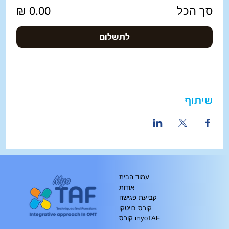
סך הכל
לתשלום
שיתוף
עמוד הבית
אודות
קביעת פגישה
קורס בויטקו
קורס myoTAF