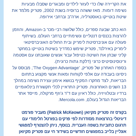
את הקריירה שלו כדי לעזור לילדים ומבוגרים שסבלו מבעיות 
נשימה דומות. מאז ששהה ברוסיה בשנת 2002, פטריק מלמד את 
שיטת בוטייקו באוסטרליה, ארה"ב וברחבי אירופה.
הוא כתב שבעה ספרים, כולל שלושה רבי-מכר ב-Amazon, והוזמן 
להרצות בכנסים דנטליים ונשימתיים ברחבי העולם. בשיתוף 
פעולה עם אוניברסיטת לימריק ובית החולים האוניברסיטאי 
לימריק באירלנד, פטריק שימש כמדריך בשיטת בוטייקו במחקר 
קליני שבחן את השיטה כטיפול עבור אנשים שאובחנו עם אסטמה 
ורינוסינוסיטיס כרוני (דלקת גתות כרונית).
בספרו האחרון של פטריק, 'The Oxygen Advantage', מבוסס על 
ניסיונו בעבודה עם אלפי לקוחות ומאות אנשי מקצוע בתחום 
הבריאות, לצד מחקרו המקיף בנושא אימון עצירת נשימה במהלך 
13 השנים האחרונות. פטריק התראיין לכלי תקשורת בינלאומיים 
ברדיו ובטלוויזיה, כולל ראיון עם ד"ר ג'וזף מרקולה, מייסד אתר 
הבריאות הגדול בעולם, Mercola.com.
בקורס זה פטריק מקיואן (Patrick McKeown) מעביר פורמט 
דיגיטלי בהרצאות מסודרות לפי פרקים בפורטל הלימודי עם 
תרגום כתוביות בשפה העברית. בנוסף, ניתן להצטרף למפגשי 
אונליין בלייב במפגשים חודשיים בשידור חי עם פטריק מקיואן 