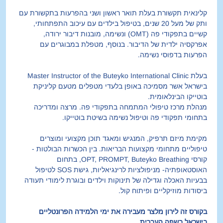
קלינאית תקשורת בעלת תואר ראשון ושני בהפרעות בתקשורת עם 
ותק של מעל 20 שנים, בטיפול בילדים עם עיכוב התפתחותי, 
קשיים בתפקודי פה (OMT) ונשימה, מובנות דיבור ירודה, 
אפרקסיה ילדית של הדיבור. בנוסף, מטפלת במבוגרים עם 
הפרעות בדפוסי נשימה. 
בעלת Master Instructor of the Buteyko International Clinic 
בישראל אשר מסמיכה באופן בלעדי מטפלים מטעם קליניקת 
בוטייקו הבינלאומית.
מנהלת מרכז טיפולי המתמחה בתפקודי פה. מרצה ומדריכה 
בתחומי תפקודי פה וטיפול נשימה בשיטת בוטייקו.
מקימת מיזם תרפיק, המנגיש ומאגד תוכן מקצועי ומוצרים 
טיפוליים מתחומי מקצועות הבריאות. בין הכשרות הבולטות - 
קורסי OPT, PROMPT, Buteyko Breathing, בתחום 
האוסטאופתיה- מניפולציות לרינגיאליות, גישת SOS לטיפול 
בבעיות האכלה וגדילה של תינוקות וילדים ובוגרת לימודי תעודה 
ביסודות מוזיקליים ופיתוח קול.
בקורס זה לירון מלצר מעבירה את ימי הלמידה הפרונטליים 
בישראל בשפה העברית.