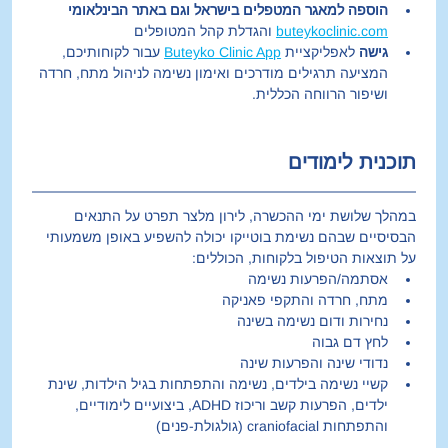
הוספה למאגר המטפלים בישראל וגם באתר הבינלאומי
buteykoclinic.com
 והגדלת קהל המטופלים
גישה
 לאפליקציית 
Buteyko Clinic App
 עבור לקוחותיכם, 
המציעה תרגילים מודרכים ואימון נשימה לניהול מתח, חרדה 
ושיפור הרווחה הכללית.
תוכנית לימודים
במהלך שלושת ימי ההכשרה, לירון מלצר תפרט על התנאים 
הבסיסיים שבהם נשימת בוטייקו יכולה להשפיע באופן משמעותי 
על תוצאות הטיפול בלקוחות, הכוללים:
אסתמה/הפרעות נשימה
מתח, חרדה והתקפי פאניקה
נחירות ודום נשימה בשינה
לחץ דם גבוה
נדודי שינה והפרעות שינה
קשיי נשימה בילדים, נשימה והתפתחות בגיל הילדות, שינת 
ילדים, הפרעות קשב וריכוז ADHD, ביצועיים לימודיים, 
והתפתחות craniofacial (גולגולת-פנים)