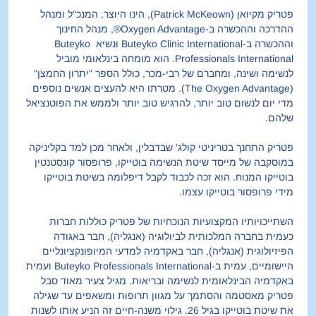
פטריק מקיואן (Patrick McKeown), הינו היוצר, המנכ"ל ומנהל 
ההדרכה וההכשרה ב-Oxygen Advantage®, מנהל החינוך 
וההכשרה ב-Buteyko Clinic International ונשיא Buteyko 
Professionals International. הוא מומחה בינלאומי מוביל 
לנשימה ושינה, ומחברם של רבי-מכר, כולל הספר "יתרון החמצן" 
(The Oxygen Advantage). מטרתו היא להעצים אנשים נוספים 
מדי יום לנשום טוב יותר, להרגיש טוב יותר ולממש את הפוטנציאל 
שלהם.
פטריק התחנך בטריניטי קולג' שבדבלין, ולאחר מכן למד בקליניקה 
במוסקבה של מייסד שיטת הנשימה בוטייקו, פרופסור קונסטנטין 
בוטייקו המנוח. הוא זכה לכבוד לקבל דיפלומה בשיטת בוטייקו 
מידי פרופסור בוטייקו עצמו.
השתייכויותיו המקצועיות הנוכחיות של פטריק כוללות חברות 
כעמית בחברה המלכותית לביולוגיה (אנגליה), חבר באגודה 
הפיזיולוגית (אנגליה), חבר באקדמיה למדעי המיופונקציונליים 
היישומיים, עמית ב-Buteyko Professionals International ועמית 
באקדמיה הבינלאומית לנשימה ובריאות. מגיל צעיר מאוד סבל 
פטריק מאסטמה והסתמך על מגוון תרופות ומשאפים עד שגילה 
את שיטת בוטייקו בגיל 26. גילוי משנה-חיים זה הניע אותו לשנות 