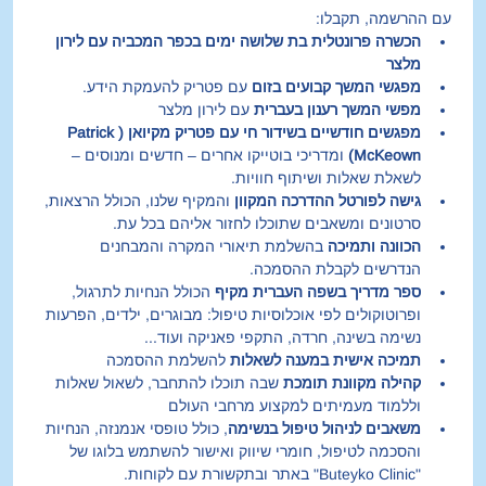
עם ההרשמה, תקבלו:
הכשרה פרונטלית בת שלושה ימים בכפר המכביה עם לירון 
מלצר
מפגשי המשך קבועים בזום
 עם פטריק להעמקת הידע.
מפשי המשך רענון בעברית
 עם לירון מלצר
מפגשים חודשיים בשידור חי עם פטריק מקיואן (Patrick 
McKeown)
 ומדריכי בוטייקו אחרים – חדשים ומנוסים – 
לשאלת שאלות ושיתוף חוויות.
גישה לפורטל ההדרכה המקוון
 והמקיף שלנו, הכולל הרצאות, 
סרטונים ומשאבים שתוכלו לחזור אליהם בכל עת.
הכוונה ותמיכה
 בהשלמת תיאורי המקרה והמבחנים 
הנדרשים לקבלת ההסמכה.
ספר מדריך בשפה העברית מקיף
 הכולל הנחיות לתרגול, 
ופרוטוקולים לפי אוכלוסיות טיפול: מבוגרים, ילדים, הפרעות 
נשימה בשינה, חרדה, התקפי פאניקה ועוד...
תמיכה אישית במענה לשאלות
 להשלמת ההסמכה
קהילה מקוונת תומכת
 שבה תוכלו להתחבר, לשאול שאלות 
וללמוד מעמיתים למקצוע מרחבי העולם
משאבים לניהול טיפול בנשימה
, כולל טופסי אנמנזה, הנחיות 
והסכמה לטיפול, חומרי שיווק ואישור להשתמש בלוגו של 
"Buteyko Clinic" באתר ובתקשורת עם לקוחות.